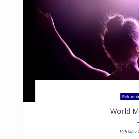
Bekannt
World M
Posted
19th März 
on