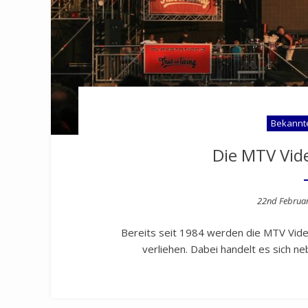
Bekannt
Die MTV Vid
Posted
22nd Februa
on
Bereits seit 1984 werden die MTV Vi
verliehen. Dabei handelt es sich 