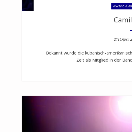
Award-Gew
Camil
Posted
21st April 
on
Bekannt wurde die kubanisch-amerikanisch
Zeit als Mitglied in der Ban