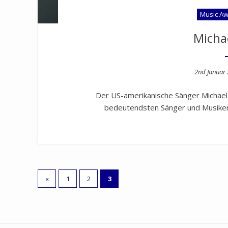
Music Aw
Micha
Posted
2nd Januar
on
Der US-amerikanische Sänger Michael 
bedeutendsten Sänger und Musiker
Seitennummerierung
«
1
2
3
der
Beiträge